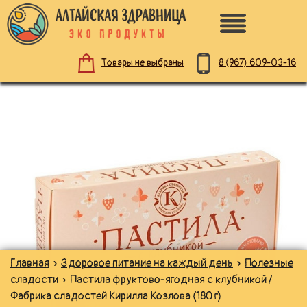
8 (967)
609-03-16
Товары не выбраны
ПО НАЗНАЧЕНИЮ
ЗДОРОВОЕ ПИТАНИЕ
НАТУРАЛЬНАЯ КОСМЕТИКА
ДЛЯ ЗДОРОВЬЯ
Главная
»
Здоровое питание на каждый день
»
Полезные
ДЛЯ ДЕТЕЙ
сладости
» Пастила фруктово-ягодная с клубникой /
Фабрика сладостей Кирилла Козлова (180 г)