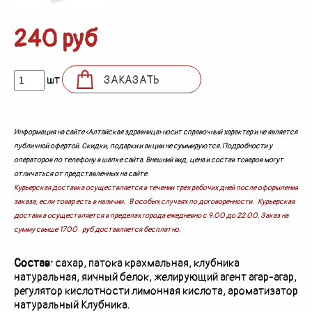
240 руб
шт
ЗАКАЗАТЬ
Информация на сайте «Алтайская здравница» носит справочный характер и не является
публичной офертой. Скидки, подарки и акции не суммируются. Подробности у
операторов по телефону в шапке сайта. Внешний вид, цена и состав товаров могут
отличаться от представленных на сайте.
Курьерская доставка осуществляется в течении трех рабочих дней после оформления
заказа, если товар есть в наличии. В особых случаях по договоренности. Курьерская
доставка осуществляется в пределах города ежедневно с 9.00 до 22.00. Заказ на
сумму свыше 1700 руб доставляется бесплатно.
Состав:
сахар, патока крахмальная, клубника
натуральная, яичный белок, желирующий агент агар-агар,
регулятор кислотности лимонная кислота, ароматизатор
натуральный Клубника.