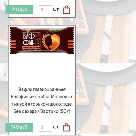
шт
140
руб
Вафли глазированные
Ваффин из полбы. Морковь с
тыквой в горьком шоколаде.
Без сахара / Вастэко (50 г)
шт
140
руб