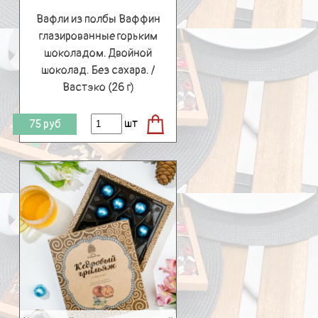
Вафли из полбы Ваффин
глазированные горьким
шоколадом. Двойной
шоколад. Без сахара. /
Вастэко (26 г)
шт
75
руб