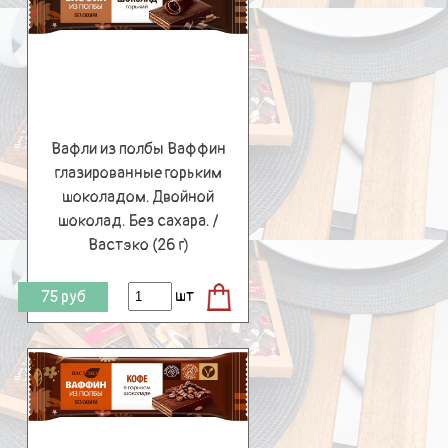
Вафли из полбы Ваффин
глазированные горьким
шоколадом. Двойной
шоколад. Без сахара. /
Вастэко (26 г)
шт
75
руб