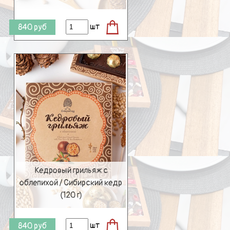
шт
840
руб
Кедровый грильяж с
облепихой / Сибирский кедр
(120 г)
шт
840
руб