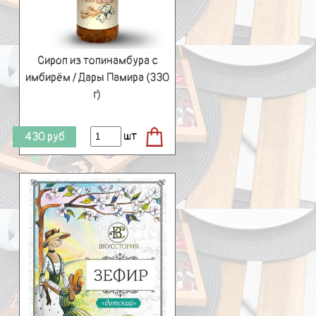
Сироп из топинамбура с
имбирём / Дары Памира (330
г)
шт
430
руб