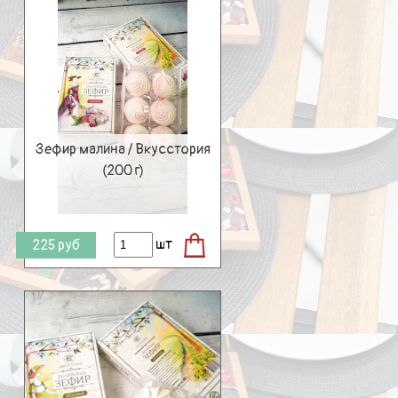
Зефир малина / Вкусстория
(200 г)
шт
225
руб