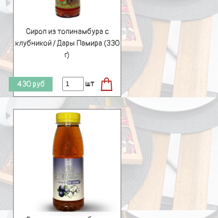
Сироп из топинамбура с
клубникой / Дары Памира (330
г)
шт
430
руб