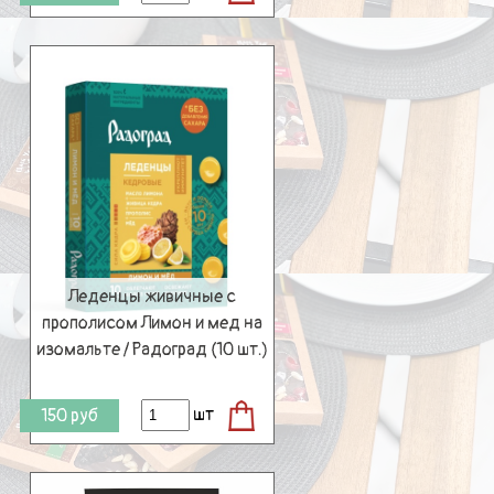
Леденцы живичные с
прополисом Лимон и мед на
изомальте / Радоград (10 шт.)
шт
150
руб