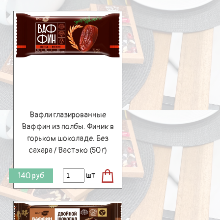
Вафли глазированные
Ваффин из полбы. Финик в
горьком шоколаде. Без
сахара / Вастэко (50 г)
шт
140
руб