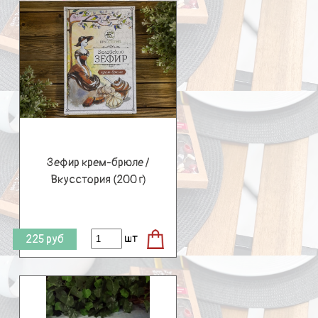
Зефир крем-брюле /
Вкусстория (200 г)
шт
225
руб