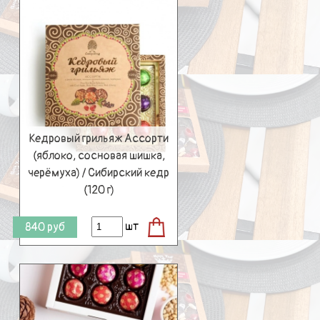
Кедровый грильяж Ассорти
(яблоко, сосновая шишка,
черёмуха) / Сибирский кедр
(120 г)
шт
840
руб