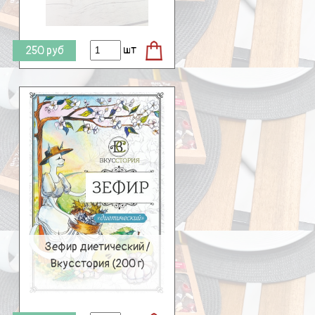
шт
250
руб
Зефир диетический /
Вкусстория (200 г)