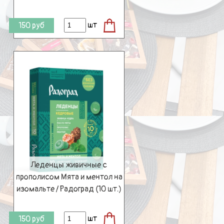
шт
150
руб
Леденцы живичные с
прополисом Мята и ментол на
изомальте / Радоград (10 шт.)
шт
150
руб