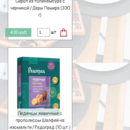
Сироп из топинамбура с
черникой / Дары Памира (330
г)
шт
430
руб
Леденцы живичные с
прополисом Шалфей на
изомальте / Радоград (10 шт.)