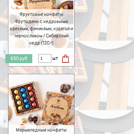
Фруктовые конфеты
Фрутодень с кедровыми
орехами, финиками, курагой и
черносливом / Сибирский
кедр (120 г)
шт
650
руб
Мармеладные конфеты