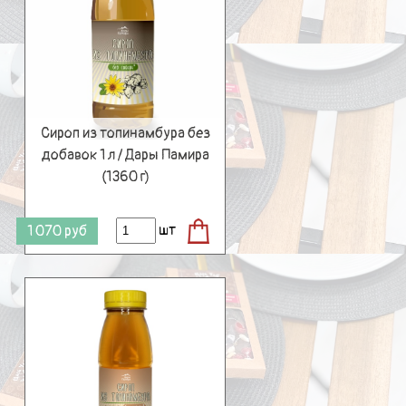
Сироп из топинамбура без
добавок 1 л / Дары Памира
(1360 г)
шт
1 070
руб