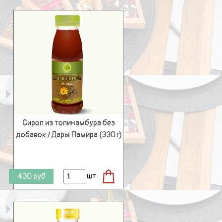
Сироп из топинамбура без
добавок / Дары Памира (330 г)
шт
430
руб