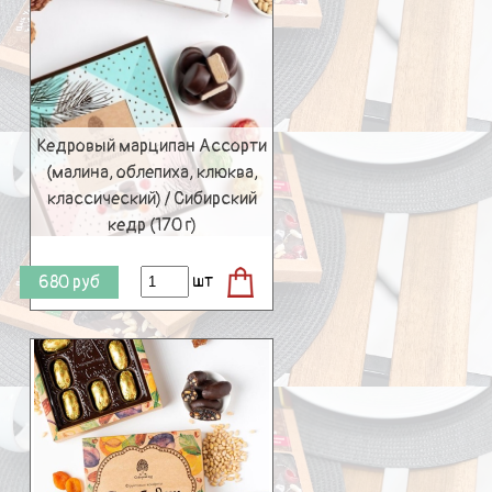
Кедровый марципан Ассорти
(малина, облепиха, клюква,
классический) / Сибирский
кедр (170 г)
шт
680
руб