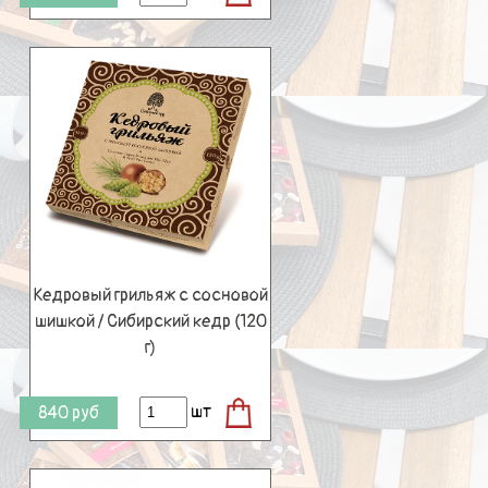
Кедровый грильяж с сосновой
шишкой / Сибирский кедр (120
г)
шт
840
руб