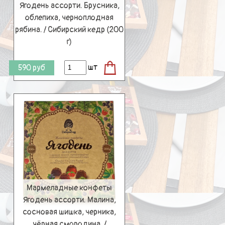
Ягодень ассорти. Брусника,
облепиха, черноплодная
рябина. / Сибирский кедр (200
г)
шт
590
руб
Мармеладные конфеты
Ягодень ассорти. Малина,
сосновая шишка, черника,
чёрная смородина. /