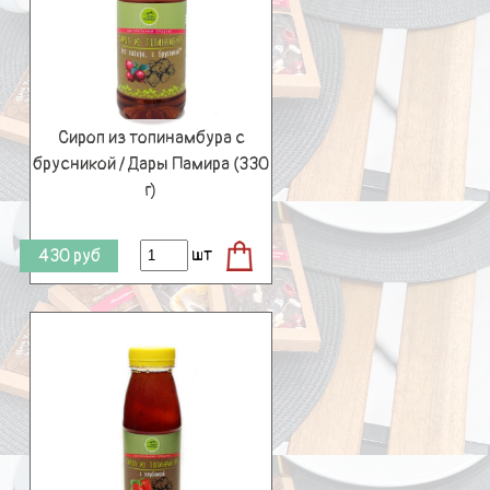
Сироп из топинамбура с
брусникой / Дары Памира (330
г)
шт
430
руб