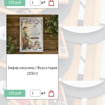
шт
225
руб
Зефир капучино / Вкусстория
(200 г)
шт
225
руб