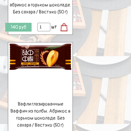
абрикос в горьком шоколаде.
Без сахара / Вастэко (50 г)
шт
140
руб
Вафли глазированные
Ваффин из полбы. Абрикос в
горьком шоколаде. Без
сахара / Вастэко (50 г)