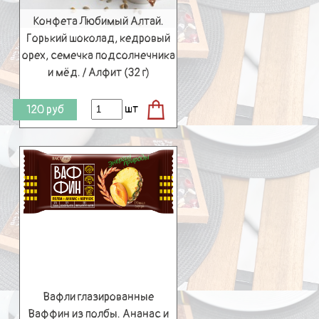
Конфета Любимый Алтай.
Горький шоколад, кедровый
орех, семечка подсолнечника
и мёд. / Алфит (32 г)
шт
120
руб
Вафли глазированные
Ваффин из полбы. Ананас и