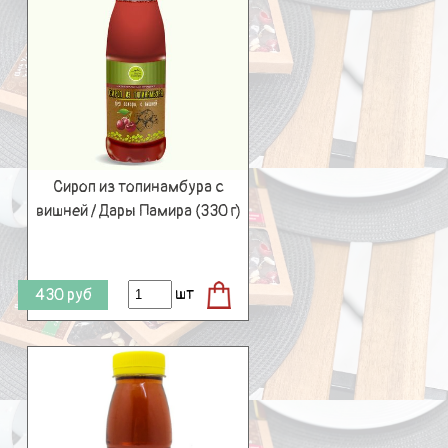
Сироп из топинамбура с
вишней / Дары Памира (330 г)
шт
430
руб