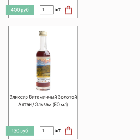
шт
400
руб
Эликсир Витаминный Золотой
Алтай / Эльзам (50 мл)
шт
130
руб