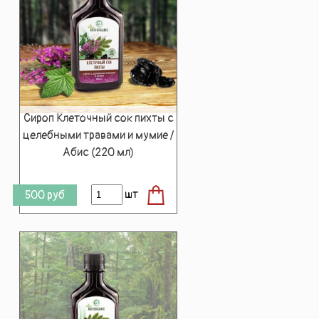
Сироп Клеточный сок пихты с
целебными травами и мумие /
Абис (220 мл)
шт
500
руб