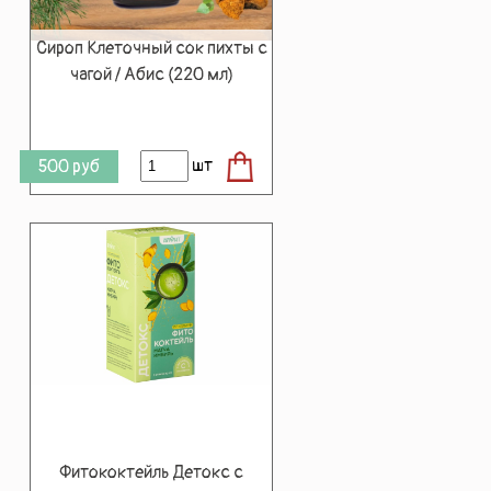
Сироп Клеточный сок пихты с
чагой / Абис (220 мл)
шт
500
руб
Фитококтейль Детокс с