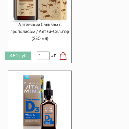
Алтайский бальзам с
прополисом / Алтай-Селигор
(250 мл)
шт
460
руб