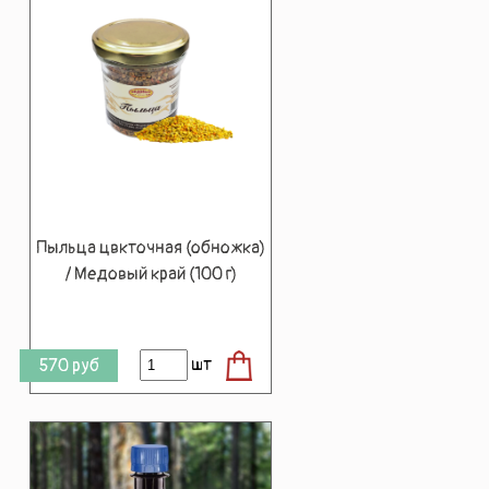
Пыльца цвкточная (обножка)
/ Медовый край (100 г)
шт
570
руб