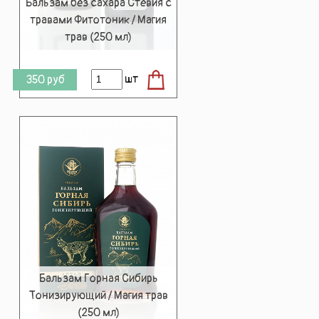
Бальзам без сахара Стевия с
травами Фитотоник / Магия
трав (250 мл)
шт
350
руб
Бальзам Горная Сибирь
Тонизирующий / Магия трав
(250 мл)