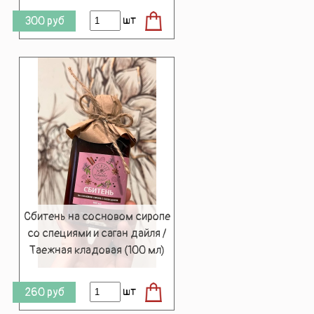
шт
300
руб
Сбитень на сосновом сиропе
со специями и саган дайля /
Таежная кладовая (100 мл)
шт
260
руб