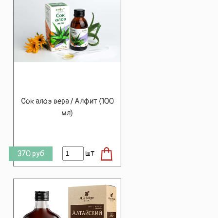
Сок алоэ вера / Алфит (100
мл)
шт
370
руб