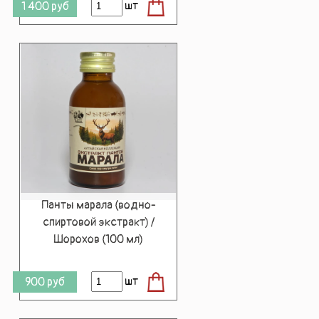
шт
1 400
руб
Панты марала (водно-
спиртовой экстракт) /
Шорохов (100 мл)
шт
900
руб