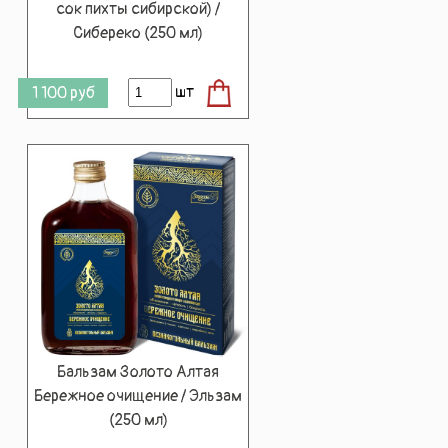
сок пихты сибирской) /
Сибереко (250 мл)
шт
1 100
руб
Бальзам Золото Алтая
Бережное очищение / Эльзам
(250 мл)