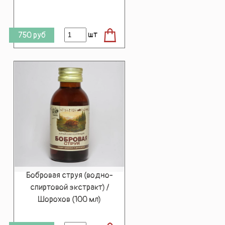
шт
750
руб
Бобровая струя (водно-
спиртовой экстракт) /
Шорохов (100 мл)