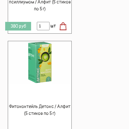
псиллиумом / Алфит (5 стиков
по 5 г)
шт
380
руб
Фитококтейль Детокс / Алфит
(5 стиков по 5 г)