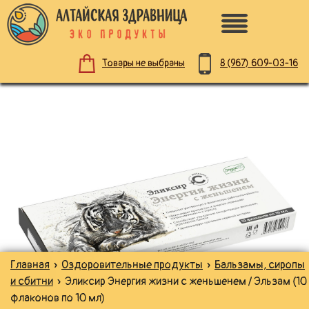
8 (967)
609-03-16
Товары не выбраны
ПО НАЗНАЧЕНИЮ
ЗДОРОВОЕ ПИТАНИЕ
НАТУРАЛЬНАЯ КОСМЕТИКА
ДЛЯ ЗДОРОВЬЯ
Главная
»
Оздоровительные продукты
»
Бальзамы, сиропы
ДЛЯ ДЕТЕЙ
и сбитни
» Эликсир Энергия жизни с женьшенем / Эльзам (10
флаконов по 10 мл)