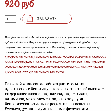
920 руб
шт
ЗАКАЗАТЬ
Информация на сайте «Алтайская здравница» носит справочный характер и не является
публичной офертой. Скидки, подарки и акции не суммируются. Подробности у
операторов по телефону в шапке сайта. Внешний вид, цена и состав товаров могут
отличаться от представленных на сайте.
Курьерская доставка осуществляется в течении трех рабочих дней после оформления
заказа, если товар есть в наличии. В особых случаях по договоренности. Курьерская
доставка осуществляется в пределах города ежедневно с 9.00 до 22.00. Заказ на
сумму свыше 1700 руб доставляется бесплатно.
Питьевой комплекс алтайских растительных
адаптогенов и биостимуляторов, включающий высокое
содержание сапонинов, гликозидов, пептидов,
витаминов, микроэлементов, а также других
биологически активных и регуляторных веществ.
Рекомендуется при умственном и физическом