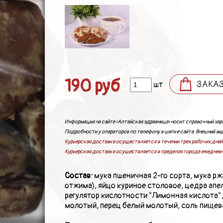
ПОДАРКИ И ПОДАРОЧНЫЕ НАБОРЫ
БЛОГ
КОНТАКТЫ
190 руб
ЗАКА
шт
Информация на сайте «Алтайская здравница» носит справочный хара
Подробности у операторов по телефону в шапке сайта. Внешний вид
Курьерская доставка осуществляется в течении трех рабочих дней 
Курьерская доставка осуществляется в пределах города ежедневн
Состав:
мука пшеничная 2-го сорта, мука р
отжима), яйцо куриное столовое, цедра апе
регулятор кислотности "Лимонная кислота"
молотый, перец белый молотый, соль пищев