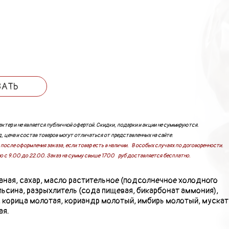
ЗАТЬ
ктер и не является публичной офертой. Скидки, подарки и акции не суммируются.
, цена и состав товаров могут отличаться от представленных на сайте.
после оформления заказа, если товар есть в наличии. В особых случаях по договоренности.
о с 9.00 до 22.00. Заказ на сумму свыше 1700 руб доставляется бесплатно.
жаная, сахар, масло растительное (подсолнечное холодного
льсина, разрыхлитель (сода пищевая, бикарбонат аммония),
, корица молотая, кориандр молотый, имбирь молотый, мускат
ая.