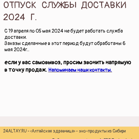
ОТПУСК СЛУЖБЫ ДОСТАВКИ
ПОДАРКИ И ПОДАРОЧНЫЕ НАБОРЫ
2024 Г.
БЛОГ
С 19 апреля по 05 мая 2024 не будет работать служба
доставки.
Заказы сделанные в этот период будут обработаны 6
КОНТАКТЫ
мая 2024г..
если у вас самовывоз, просим звонить напрямую
в точку продаж.
Напоминаем наши контакты.
24ALTAY.RU - «Алтайская здравница» - эко-продукты из Сибири