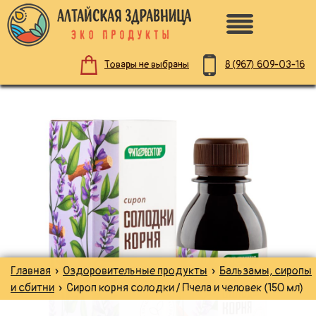
8 (967)
609-03-16
Товары не выбраны
ПО НАЗНАЧЕНИЮ
ЗДОРОВОЕ ПИТАНИЕ
НАТУРАЛЬНАЯ КОСМЕТИКА
ДЛЯ ЗДОРОВЬЯ
Главная
»
Оздоровительные продукты
»
Бальзамы, сиропы
ДЛЯ ДЕТЕЙ
и сбитни
» Сироп корня солодки / Пчела и человек (150 мл)