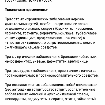
уровня холестерина в крови.
Показания к применению:
При острых и хронических заболевания верхних
дыхательных путей, особенно при наличии плохо
отделяемого вязкого секрета (бронхите, пневмонии,
ларингите, трахеите, фарингите, коклюше, туберкулезе,
кашле курильщика, профессиональном кашле) в
качестве отхаркивающего, противовоспалительного и
смягчающего кашель средства.
При аллергических заболеваниях: бронхиальной астме,
нейродермитах, экземе, дерматитах, крапивнице.
При простудных заболеваниях, орви, гриппе в качестве
противовирусного и противовоспалительного средства.
При воспалительных заболеваниях любой локализации
(ревматоидный артрит, остеоартрит, воспалительные
заболеваниях женской и мужской половой сферы,
миокардиты, радикулиты, невриты, отиты, гаймориты).