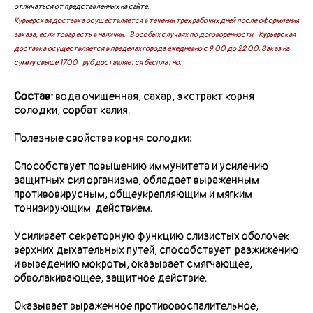
отличаться от представленных на сайте.
Курьерская доставка осуществляется в течении трех рабочих дней после оформления
заказа, если товар есть в наличии. В особых случаях по договоренности. Курьерская
доставка осуществляется в пределах города ежедневно с 9.00 до 22.00. Заказ на
сумму свыше 1700 руб доставляется бесплатно.
Состав:
вода очищенная, сахар, экстракт корня
солодки, сорбат калия.
Полезные свойства корня солодки:
Способствует повышению иммунитета и усилению
защитных сил организма, обладает выраженным
противовирусным, общеукрепляющим и мягким
тонизирующим действием.
Усиливает секреторную функцию слизистых оболочек
верхних дыхательных путей, способствует разжижению
и выведению мокроты, оказывает смягчающее,
обволакивающее, защитное действие.
Оказывает выраженное противовоспалительное,