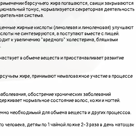
применении барсучьего жира погашаются, свищи закрываются
иональный тонус, нормализуется секреторная деятельность
орительная система.
енные жирные кислоты (линолевая и линоленовая) улучшают
ислоты не синтезируются, а поступают вместе с пищей.
дит к увеличению "вредного" холестерина, бляшками
.
аствует в обмене веществ и приостанавливает развитие
рсучьем жире, принимают немаловажное участие в процессе
аболевания, обострение хронических заболеваний
держивает нормальное состояние волос, кожи и ногтей.
ненно необходимый для обмена веществ и других процессов.
о человека, детям по 1 чайной ложке 2-3 раза в день натощак