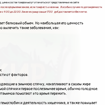
, цена и состав товаров могут отличаться от представленных на сайте.
после оформления заказа, если товар есть в наличии. В особых случаях по договоренности.
о с 9.00 до 22.00. Заказ на сумму свыше 1700 руб доставляется бесплатно.
ет белковый обмен. Но наибольшая его ценность
о вылечить такие заболевания, как:
и;
сти от факторов.
адающие в зимнюю спячку, накапливают в своем жире
ой спячки и первое послезимнее время, обычно голодное.
итаминов помогают это время пережить.
 гемоглобин и деятельность кишечника, а также повышает