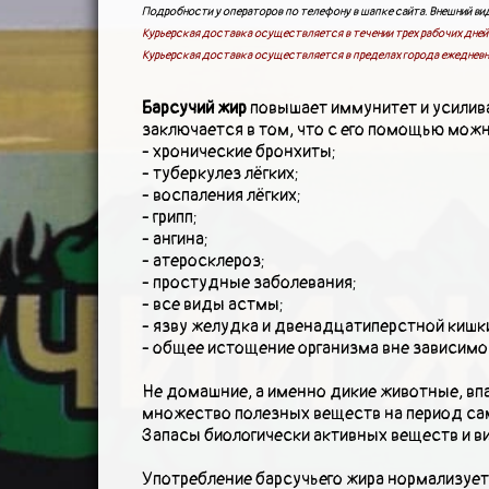
ПОДАРКИ И ПОДАРОЧНЫЕ НАБОРЫ
Подробности у операторов по телефону в шапке сайта. Внешний вид
Курьерская доставка осуществляется в течении трех рабочих дней 
Курьерская доставка осуществляется в пределах города ежедневн
БЛОГ
Барсучий жир
повышает иммунитет и усилива
заключается в том, что с его помощью можн
- хронические бронхиты;
КОНТАКТЫ
- туберкулез лёгких;
- воспаления лёгких;
- грипп;
- ангина;
- атеросклероз;
- простудные заболевания;
- все виды астмы;
- язву желудка и двенадцатиперстной кишк
- общее истощение организма вне зависимо
Не домашние, а именно дикие животные, вп
множество полезных веществ на период сам
Запасы биологически активных веществ и в
Употребление барсучьего жира нормализует