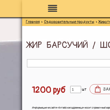
Главная
»
Оздоровительные продукты
»
Живот
ПО НАЗНАЧЕНИЮ
ЖИР БАРСУЧИЙ / Ш
ЗДОРОВОЕ ПИТАНИЕ
НАТУРАЛЬНАЯ КОСМЕТИКА
ДЛЯ ЗДОРОВЬЯ
1200 руб
ЗА
шт
ДЛЯ ДЕТЕЙ
Информация на сайте «Алтайская здравница» носит справочный хара