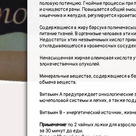
половую потенцию. Гнойные процессы при 
и очищаются раны. Повышается общий эмоц
кишечника и желудка, регулируется кроветв
Содержащиеся в жиру барсука полиненасыщ
питание тканей. В организме человека эти к
Недостаток этих незаменимых кислот приво
откладывающегося в кровеносных сосудах
Ненасыщенная жирная олеиновая кислота уч
злокачественных опухолей.
Минеральные вещества, содержащиеся в ба
обмена веществ.
Витамин А предупреждает онкологические з
мочеполовой системы и легких, а также под
Витамин В - энергетический источник, жиз
Применение:
по 2 чайных ложки для взрослог
за 30 минут до еды.