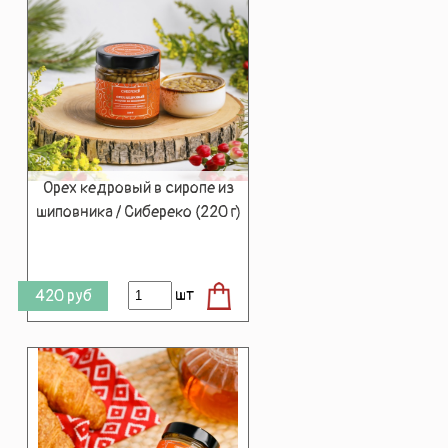
Орех кедровый в сиропе из
шиповника / Сибереко (220 г)
шт
420
руб