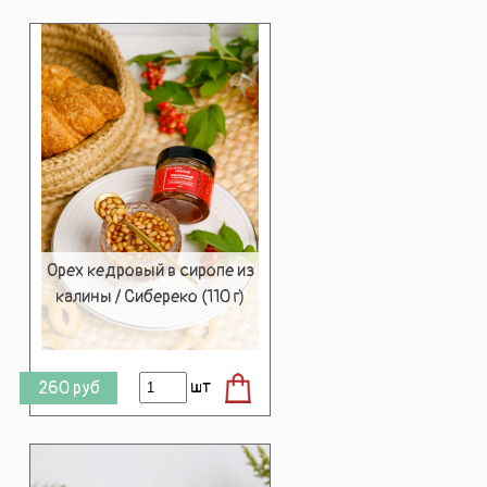
Орех кедровый в сиропе из
калины / Сибереко (110 г)
шт
260
руб