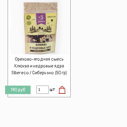
Орехово-ягодная смесь
Клюква и кедровые ядра
Sibereco / Сиберьэко (50 гр)
шт
190
руб