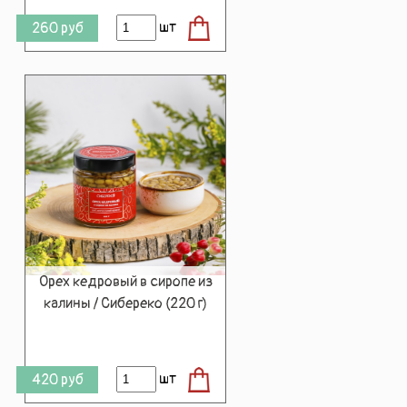
шт
260
руб
Орех кедровый в сиропе из
калины / Сибереко (220 г)
шт
420
руб