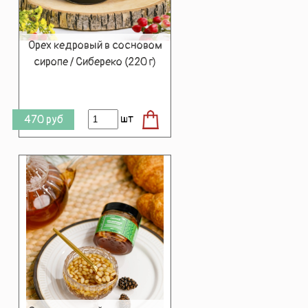
Орех кедровый в сосновом
сиропе / Сибереко (220 г)
шт
470
руб