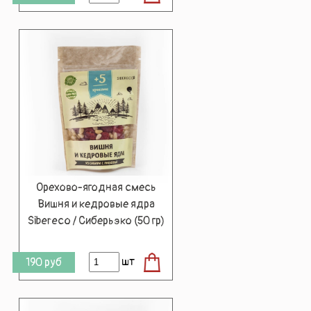
Орехово-ягодная смесь
Вишня и кедровые ядра
Sibereco / Сиберьэко (50 гр)
шт
190
руб