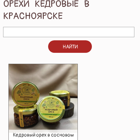
ОРЕХИ КЕДРОВЫЕ В
ПОДАРКИ И ПОДАРОЧНЫЕ НАБОРЫ
КРАСНОЯРСКЕ
БЛОГ
НАЙТИ
КОНТАКТЫ
Кедровый орех в сосновом