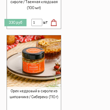
сиропе / Таежная кладовая
(100 мл)
шт
330
руб
Орех кедровый в сиропе из
шиповника / Сибереко (110 г)