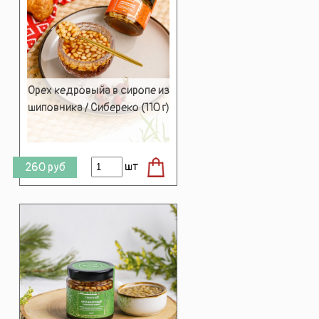
Орех кедровыйа в сиропе из
шиповника / Сибереко (110 г)
шт
260
руб