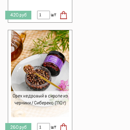
шт
420
руб
Орех кедровый в сиропе из
черники / Сибереко (110 г)
шт
260
руб