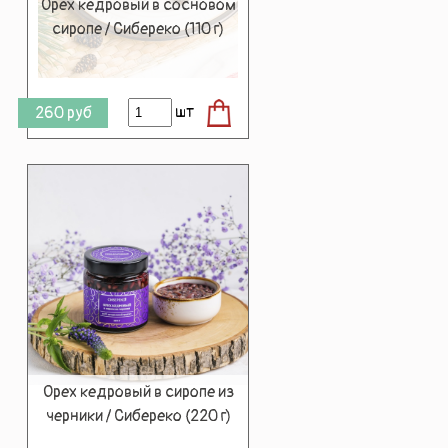
Орех кедровый в сосновом
сиропе / Сибереко (110 г)
шт
260
руб
Орех кедровый в сиропе из
черники / Сибереко (220 г)