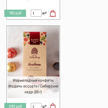
шт
190
руб
Мармеладные конфеты
Ягодень ассорти / Сибирский
кедр (85 г)
шт
290
руб