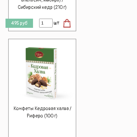
Сибирский кедр (210 г)
шт
495
руб
Конфеты Кедровая халва /
Риферо (100 г)