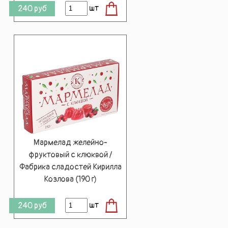
шт
240
руб
Мармелад желейно-
фруктовый с клюквой /
Фабрика сладостей Кирилла
Козлова (190 г)
шт
240
руб