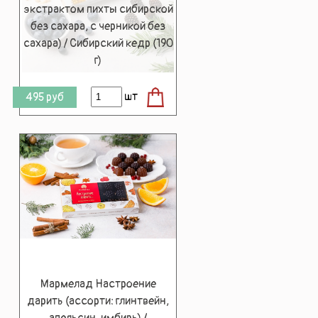
экстрактом пихты сибирской
без сахара, с черникой без
сахара) / Сибирский кедр (190
г)
шт
495
руб
Мармелад Настроение
дарить (ассорти: глинтвейн,
апельсин, имбирь) /