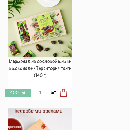
Мармелад из сосновой шишки
в шоколаде / Территория тайги
(140 г)
шт
400
руб