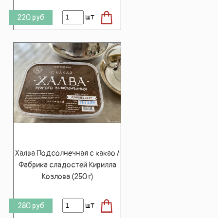
шт
220
руб
Халва Подсолнечная с какао /
Фабрика сладостей Кирилла
Козлова (250 г)
шт
280
руб