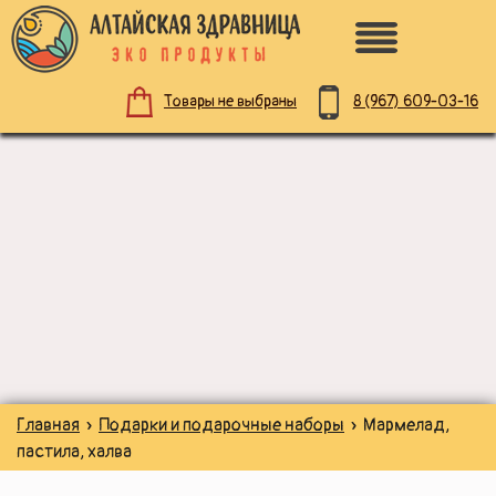
8 (967)
609-03-16
Товары не выбраны
ПО НАЗНАЧЕНИЮ
ЗДОРОВОЕ ПИТАНИЕ
НАТУРАЛЬНАЯ КОСМЕТИКА
ДЛЯ ЗДОРОВЬЯ
Главная
»
Подарки и подарочные наборы
» Мармелад,
ДЛЯ ДЕТЕЙ
пастила, халва