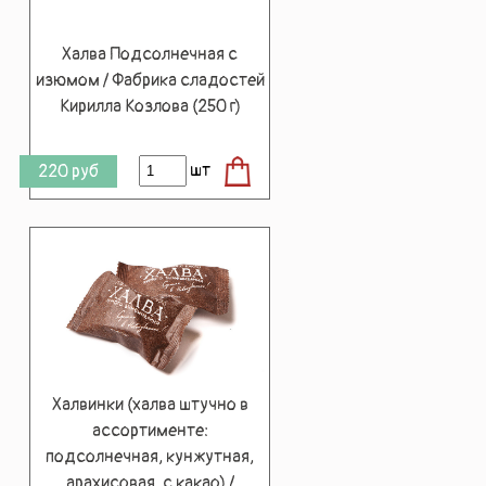
Халва Подсолнечная с
изюмом / Фабрика сладостей
Кирилла Козлова (250 г)
шт
220
руб
Халвинки (халва штучно в
ассортименте:
подсолнечная, кунжутная,
арахисовая, с какао) /