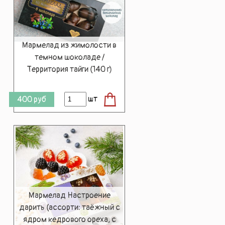
Мармелад из жимолости в
темном шоколаде /
Территория тайги (140 г)
шт
400
руб
Мармелад Настроение
дарить (ассорти: таёжный с
ядром кедрового ореха, с