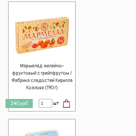
Мармелад желейно-
фруктовый с грейпфрутом /
Фабрика сладостей Кирилла
Козлова (190 г)
шт
240
руб