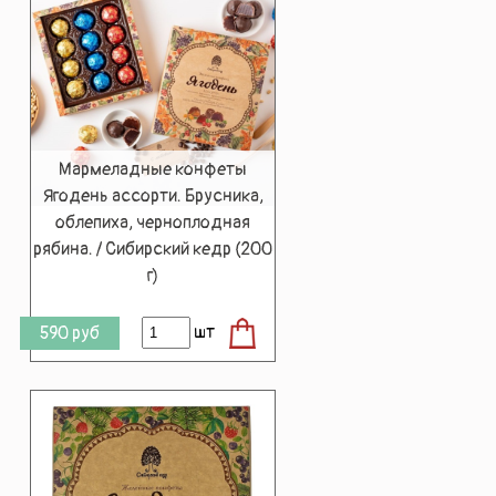
Мармеладные конфеты
Ягодень ассорти. Брусника,
облепиха, черноплодная
рябина. / Сибирский кедр (200
г)
шт
590
руб