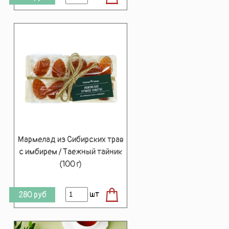
Мармелад из Сибирских трав
с имбирем / Таежный тайник
(100 г)
шт
280
руб