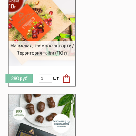
Мармелад Таежное ассорти /
Территория тайги (110 г)
шт
380
руб