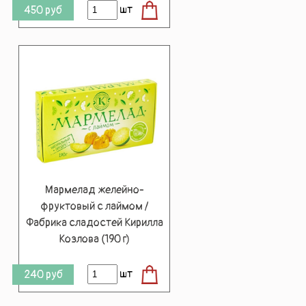
шт
450
руб
Мармелад желейно-
фруктовый с лаймом /
Фабрика сладостей Кирилла
Козлова (190 г)
шт
240
руб