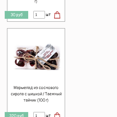
г)
шт
30
руб
Мармелад из соснового
сиропа с шишкой / Таежный
тайник (100 г)
шт
320
руб