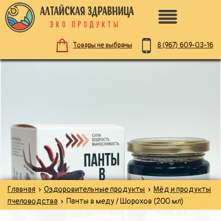
8 (967)
609-03-16
Товары не выбраны
ПО НАЗНАЧЕНИЮ
ЗДОРОВОЕ ПИТАНИЕ
НАТУРАЛЬНАЯ КОСМЕТИКА
ДЛЯ ЗДОРОВЬЯ
Главная
»
Оздоровительные продукты
»
Мёд и продукты
ДЛЯ ДЕТЕЙ
пчеловодства
» Панты в меду / Шорохов (200 мл)