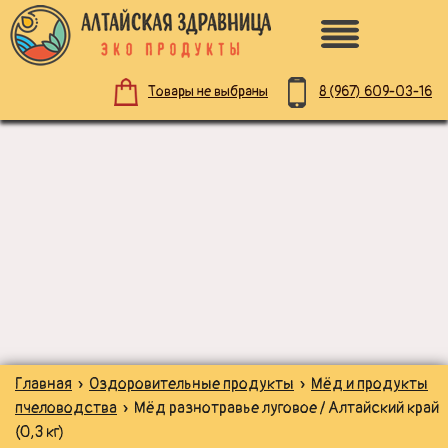
8 (967)
609-03-16
Товары не выбраны
ПО НАЗНАЧЕНИЮ
ЗДОРОВОЕ ПИТАНИЕ
НАТУРАЛЬНАЯ КОСМЕТИКА
ДЛЯ ЗДОРОВЬЯ
Главная
»
Оздоровительные продукты
»
Мёд и продукты
ДЛЯ ДЕТЕЙ
пчеловодства
» Мёд разнотравье луговое / Алтайский край
(0,3 кг)