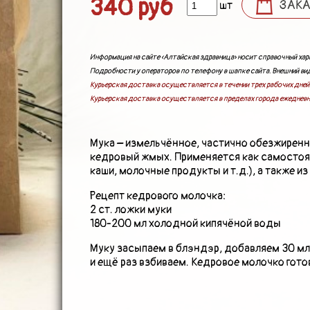
340 руб
ЗАК
шт
ПОДАРКИ И ПОДАРОЧНЫЕ НАБОРЫ
БЛОГ
Информация на сайте «Алтайская здравница» носит справочный хара
Подробности у операторов по телефону в шапке сайта. Внешний вид
Курьерская доставка осуществляется в течении трех рабочих дней 
Курьерская доставка осуществляется в пределах города ежедневн
КОНТАКТЫ
Мука – измельчённое, частично обезжиренн
кедровый жмых. Применяется как самостояте
каши, молочные продукты и т.д.), а также и
Рецепт кедрового молочка:
2 ст. ложки муки
180-200 мл холодной кипячёной воды
Муку засыпаем в блэндэр, добавляем 30 мл
и ещё раз взбиваем. Кедровое молочко готов