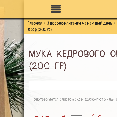
Главная
»
Здоровое питание на каждый день
»
ПО НАЗНАЧЕНИЮ
двор (200 гр)
ЗДОРОВОЕ ПИТАНИЕ
МУКА КЕДРОВОГО О
(200 ГР)
НАТУРАЛЬНАЯ КОСМЕТИКА
ДЛЯ ЗДОРОВЬЯ
Употребляется в чистом виде, добавляют в каши, й
ДЛЯ ДЕТЕЙ