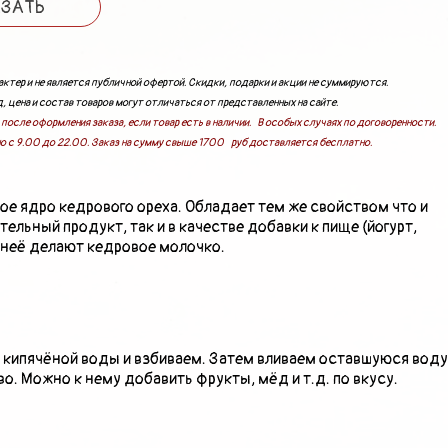
АЗАТЬ
ктер и не является публичной офертой. Скидки, подарки и акции не суммируются.
, цена и состав товаров могут отличаться от представленных на сайте.
после оформления заказа, если товар есть в наличии. В особых случаях по договоренности.
о с 9.00 до 22.00. Заказ на сумму свыше 1700 руб доставляется бесплатно.
ое ядро кедрового ореха. Обладает тем же свойством что и
льный продукт, так и в качестве добавки к пище (йогурт,
з неё делают кедровое молочко.
 кипячёной воды и взбиваем. Затем вливаем оставшуюся воду
о. Можно к нему добавить фрукты, мёд и т.д. по вкусу.