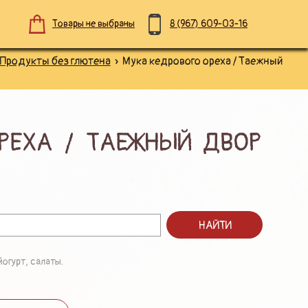
Товары не выбраны
8 (967)
609-03-16
Продукты без глютена
» Мука кедрового ореха / Таежный
РЕХА / ТАЕЖНЫЙ ДВОР
НАЙТИ
огурт, салаты.