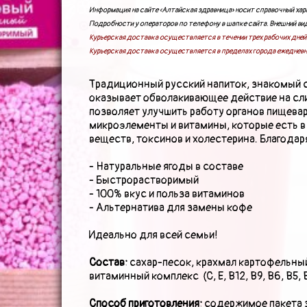
ПОДАРКИ И ПОДАРОЧНЫЕ НАБОРЫ
Информация на сайте «Алтайская здравница» носит справочный хара
Подробности у операторов по телефону в шапке сайта. Внешний вид
Курьерская доставка осуществляется в течении трех рабочих дней 
Курьерская доставка осуществляется в пределах города ежедневн
БЛОГ
Традиционный русский напиток, знакомый с
оказывает обволакивающее действие на сли
КОНТАКТЫ
позволяет улучшить работу органов пищева
микроэлементы и витамины, которые есть в
веществ, токсинов и холестерина. Благода
- Натуральные ягоды в составе
- Быстрорастворимый
- 100% вкус и польза витаминов
- Альтернатива для замены кофе
Идеально для всей семьи!
Состав:
сахар-песок, крахмал картофельный
витаминный комплекс (С, Е, В12, В9, В6, В5, В3
Способ приготовления:
содержимое пакета з