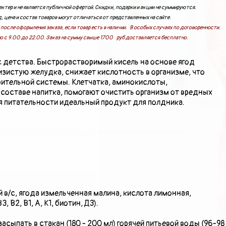
ктер и не является публичной офертой. Скидки, подарки и акции не суммируются.
, цена и состав товаров могут отличаться от представленных на сайте.
после оформления заказа, если товар есть в наличии. В особых случаях по договоренности.
о с 9.00 до 22.00. Заказ на сумму свыше 1700 руб доставляется бесплатно.
 детства. Быстрорастворимый кисель на основе ягод
зистую желудка, снижает кислотность в организме, что
рительной системы. Клетчатка, аминокислоты,
 составе напитка, помогают очистить организм от вредных
ря питательности идеальный продукт для полдника.
 в/с, ягода измельченная малина, кислота лимонная,
, В2, В1, А, К1, биотин, Д3).
асыпать в стакан (180 - 200 мл) горячей питьевой воды (96-98